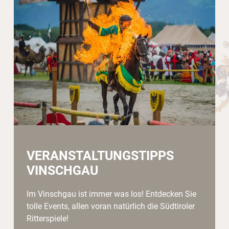
VERANSTALTUNGSTIPPS
VINSCHGAU
Im Vinschgau ist immer was los! Entdecken Sie
tolle Events, allen voran natürlich die Südtiroler
Ritterspiele!