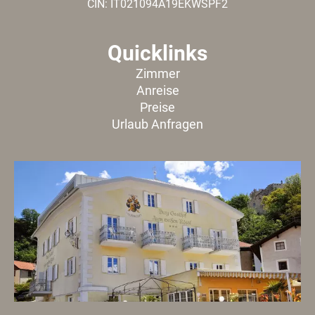
CIN: IT021094A19EKWSPF2
Quicklinks
Zimmer
Anreise
Preise
Urlaub Anfragen